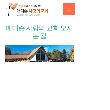
​매디슨 사랑의 교회
​ 오시
는 길