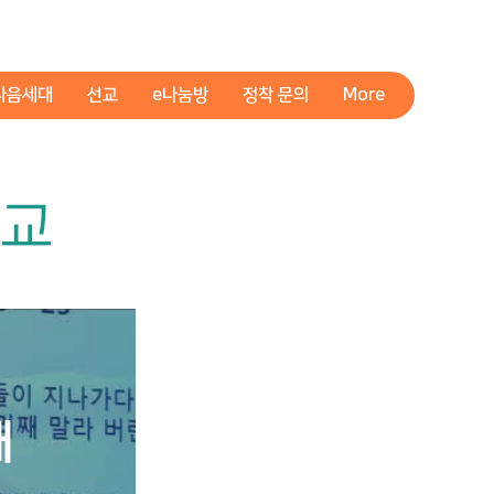
다음세대
선교
e나눔방
정착 문의
More
설교
ᅢ