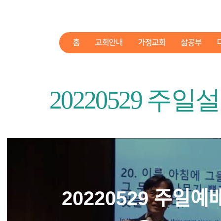
홈
교회안내
가정교회
삶공부
​20220529 주일
20220529 주일예ᄇ